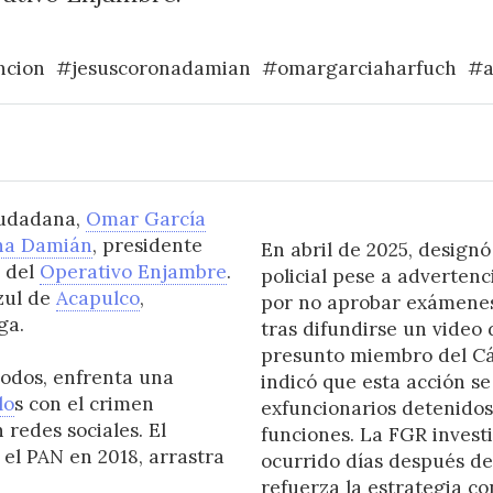
ncion
#jesuscoronadamian
#omargarciaharfuch
#a
iudadana,
Omar García
na Damián
, presidente
En abril de 2025, design
e del
Operativo Enjambre
.
policial pese a advertenc
zul de
Acapulco
,
por no aprobar exámenes
ga.
tras difundirse un video
presunto miembro del Cár
odos, enfrenta una
indicó que esta acción s
lo
s con el crimen
exfuncionarios detenidos
 redes sociales. El
funciones. La FGR invest
n el PAN en 2018, arrastra
ocurrido días después de
refuerza la estrategia co