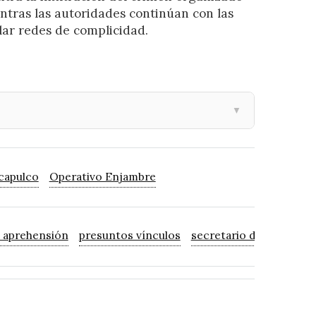
entras las autoridades continúan con las
lar redes de complicidad.
▼
capulco
Operativo Enjambre
 aprehensión
presuntos vínculos
secretario de _Seguri