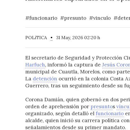
#funcionario
#presunto
#vinculo
#dete
POLíTICA
•
31 May, 2026 02:20 h
El secretario de Seguridad y Protección C
Harfuch
, informó la captura de
Jesús Coro
municipal de Cuautla, Morelos, como part
La
detención
ocurrió en la colonia Costa A
Guerrero, tras un seguimiento desde su fu
Corona Damián, quien gobernó en dos peri
orden de aprehensión por
presunto
s
víncu
organizado, según detalló el
funcionario
en
alcalde, quien inició su carrera política co
señalamientos desde su primer mandato.