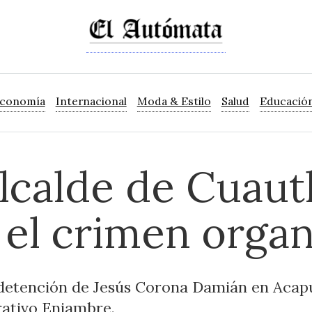
Economía
Internacional
Moda & Estilo
Salud
Educació
lcalde de Cuaut
 el crimen orga
detención de Jesús Corona Damián en Acap
rativo Enjambre.