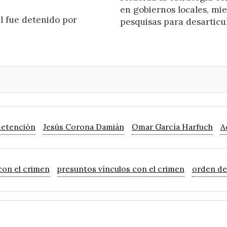
en gobiernos locales, mi
 fue detenido por
pesquisas para desarticu
detención
Jesús Corona Damián
Omar García Harfuch
A
con el crimen
presuntos vínculos con el crimen
orden de