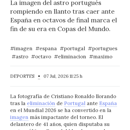
La imagen del astro portugués
rompiendo en llanto tras caer ante
España en octavos de final marca el
fin de su era en Copas del Mundo.
#imagen
#espana
#portugal
#portugues
#astro
#octavo
#eliminacion
#maximo
DEPORTES
•
07 Jul, 2026 11:25 h
La fotografía de Cristiano Ronaldo llorando
tras la
eliminación
de
Portugal
ante
España
en el Mundial 2026 se ha convertido en la
imagen
más impactante del torneo. El
delantero de 41 años, quien disputaba su