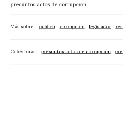
presuntos actos de corrupción.
Más sobre:
público
corrupción
legislador
resulta
Coberturas:
presuntos actos de corrupción
presunt