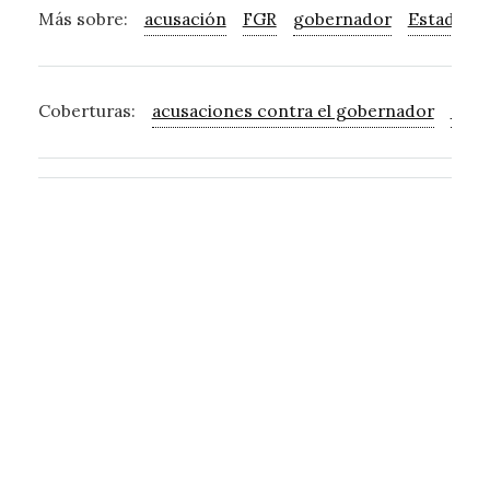
Más sobre:
acusación
FGR
gobernador
Estados 
Coberturas:
acusaciones contra el gobernador
acus