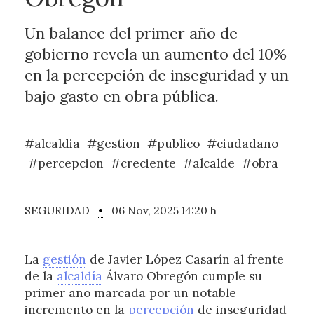
Un balance del primer año de
gobierno revela un aumento del 10%
en la percepción de inseguridad y un
bajo gasto en obra pública.
#alcaldia
#gestion
#publico
#ciudadano
#percepcion
#creciente
#alcalde
#obra
SEGURIDAD
•
06 Nov, 2025 14:20 h
La
gestión
de Javier López Casarín al frente
de la
alcaldía
Álvaro Obregón cumple su
primer año marcada por un notable
incremento en la
percepción
de inseguridad