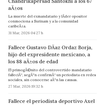
Chandrikapersad Santokhi a los 67
aÃ±os
La muerte del exmandatario y lÃ­der opositor
conmociona a Surinam y a la comunidad
caribeÃ±a.
31 Mar, 2026 04:27 h
Fallece Gustavo DÃ­az Ordaz Borja,
hijo del expresidente mexicano, a
los 88 aÃ±os de edad
El primogÃ©nito del controvertido mandatario
falleciÃ³, segÃºn confirmÃ³ un periodista en redes
sociales, sin conocerse aÃºn las causas.
27 Mar, 2026 19:32 h
Fallece el periodista deportivo Axel