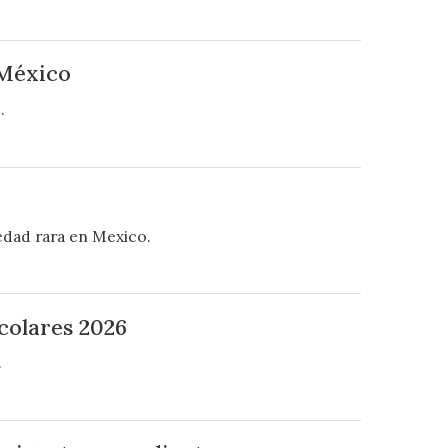
 México
.
edad rara en Mexico.
colares 2026
.