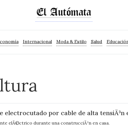
Economía
Internacional
Moda & Estilo
Salud
Educació
ltura
 electrocutado por cable de alta tensiÃ³
dente elÃ©ctrico durante una construcciÃ³n en casa.