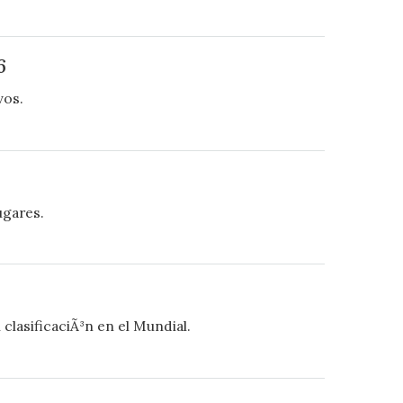
6
vos.
ugares.
clasificaciÃ³n en el Mundial.