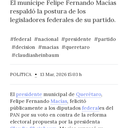
El munícipe Felipe Fernando Macías
respaldó la postura de los
legisladores federales de su partido.
#federal
#nacional
#presidente
#partido
#decision
#macias
#queretaro
#claudiasheinbaum
POLíTICA
•
13 Mar, 2026 15:03 h
El
presidente
municipal de
Querétaro
,
Felipe Fernando
Macías
, felicitó
públicamente a los diputados
federal
es del
PAN por su voto en contra de la reforma
electoral propuesta por la presidenta