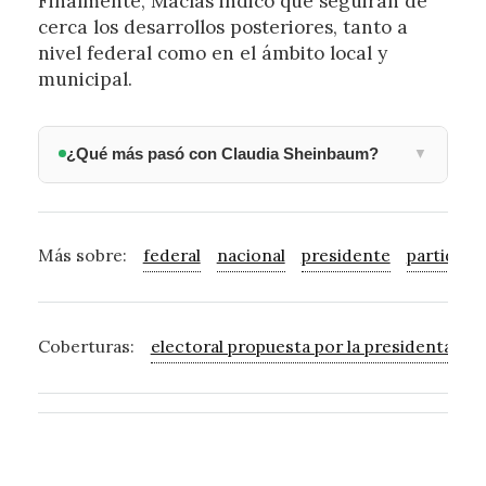
Finalmente, Macías indicó que seguirán de
cerca los desarrollos posteriores, tanto a
nivel federal como en el ámbito local y
municipal.
¿Qué más pasó con Claudia Sheinbaum?
▼
Más sobre:
federal
nacional
presidente
partido
Coberturas:
electoral propuesta por la presidenta
pr