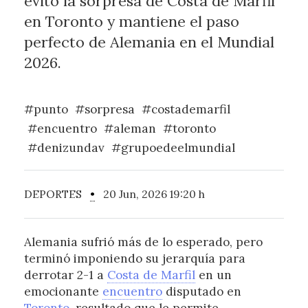
evitó la sorpresa de Costa de Marfil
en Toronto y mantiene el paso
perfecto de Alemania en el Mundial
2026.
#punto
#sorpresa
#costademarfil
#encuentro
#aleman
#toronto
#denizundav
#grupoedeelmundial
DEPORTES
•
20 Jun, 2026 19:20 h
Alemania sufrió más de lo esperado, pero
terminó imponiendo su jerarquía para
derrotar 2-1 a
Costa de Marfil
en un
emocionante
encuentro
disputado en