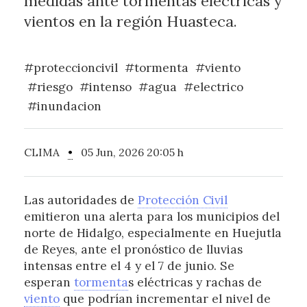
medidas ante tormentas eléctricas y
vientos en la región Huasteca.
#proteccioncivil
#tormenta
#viento
#riesgo
#intenso
#agua
#electrico
#inundacion
CLIMA
•
05 Jun, 2026 20:05 h
Las autoridades de
Protección Civil
emitieron una alerta para los municipios del
norte de Hidalgo, especialmente en Huejutla
de Reyes, ante el pronóstico de lluvias
intensas entre el 4 y el 7 de junio. Se
esperan
tormenta
s eléctricas y rachas de
viento
que podrían incrementar el nivel de