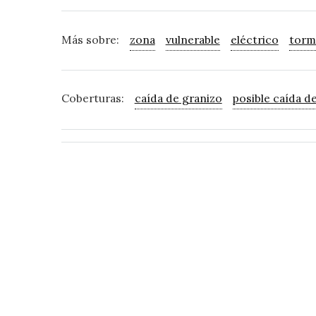
Más sobre:
zona
vulnerable
eléctrico
torm
Coberturas:
caída de granizo
posible caída d