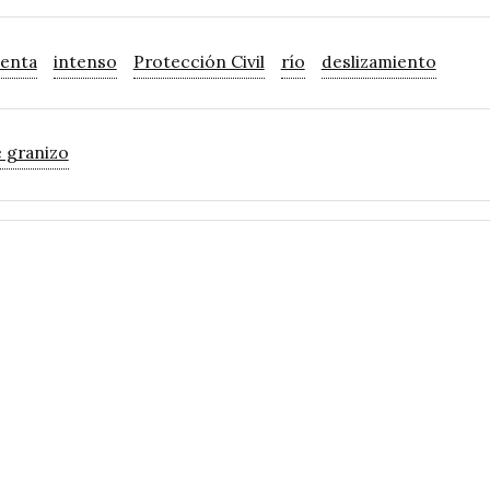
enta
intenso
Protección Civil
río
deslizamiento
e granizo