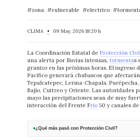
#zona
#vulnerable
#electrico
#torment
CLIMA
•
09 May, 2026 18:20 h
La Coordinación Estatal de
Protección Civi
una alerta por lluvias intensas,
tormenta
s 
granizo en las próximas horas. El ingreso 
Pacífico generará chubascos que afectarán
Tepalcatepec, Lerma-Chapala, Purépecha,
Bajío, Cuitzeo y Oriente. Las autoridades p
mayo las precipitaciones sean de muy fuert
interacción del Frente F
río
50 y canales de 
¿Qué más pasó con Protección Civil?