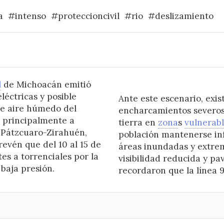
a
#intenso
#proteccioncivil
#rio
#deslizamiento
l
de Michoacán emitió
eléctricas y posible
Ante este escenario, exis
de aire húmedo del
encharcamientos severos,
 principalmente a
tierra en
zona
s
vulnerab
 Pátzcuaro-Zirahuén,
población mantenerse inf
revén que del 10 al 15 de
áreas inundadas y extre
es a torrenciales por la
visibilidad reducida y p
baja presión.
recordaron que la línea 9