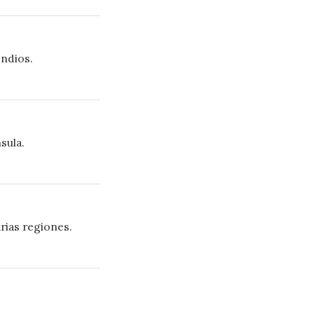
endios.
sula.
rias regiones.