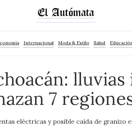
Economía
Internacional
Moda & Estilo
Salud
Educació
hoacán: lluvias 
nazan 7 regione
ntas eléctricas y posible caída de granizo e