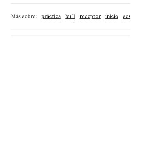
Más sobre:
práctica
bu ll
receptor
inicio
sesión