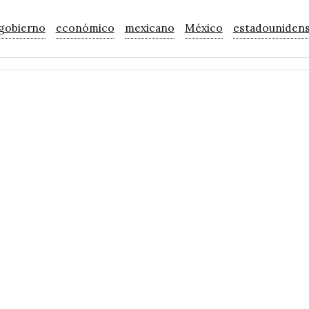
gobierno
económico
mexicano
México
estadouniden