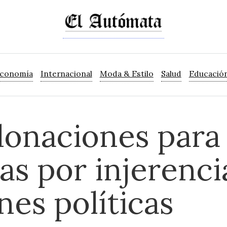
Economía
Internacional
Moda & Estilo
Salud
Educació
onaciones para
as por injerenci
nes políticas