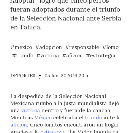
Adoptar” logró que cinco perros
fueran adoptados durante el triunfo
de la Selección Nacional ante Serbia
en Toluca.
#mexico
#adopcion
#responsable
#lomo
#triunfo
#victoria
#aficion
#estrategia
DEPORTES
•
05 Jun, 2026 19:20 h
La despedida de la Selección Nacional
Mexicana rumbo a la justa mundialista dejó
una
victoria
dentro y fuera de la cancha.
Mientras
México
celebraba el
triunfo
ante la
afición
, cinco lomitos encontraron un hogar
gracias a la
estrategia
“La Mejor Jugada es