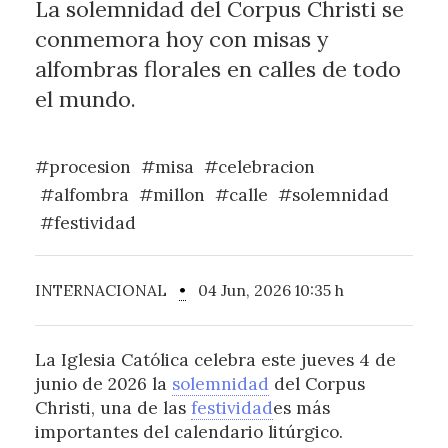
La solemnidad del Corpus Christi se
conmemora hoy con misas y
alfombras florales en calles de todo
el mundo.
#procesion
#misa
#celebracion
#alfombra
#millon
#calle
#solemnidad
#festividad
INTERNACIONAL
•
04 Jun, 2026 10:35 h
La Iglesia Católica celebra este jueves 4 de
junio de 2026 la
solemnidad
del Corpus
Christi, una de las
festividad
es más
importantes del calendario litúrgico.