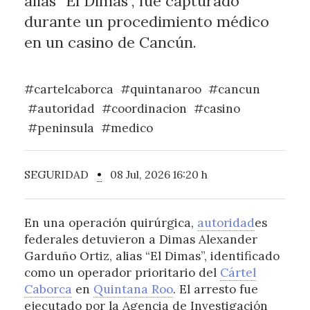
alias “El Dimas”, fue capturado
durante un procedimiento médico
en un casino de Cancún.
#cartelcaborca
#quintanaroo
#cancun
#autoridad
#coordinacion
#casino
#peninsula
#medico
SEGURIDAD
•
08 Jul, 2026 16:20 h
En una operación quirúrgica,
autoridad
es
federales detuvieron a Dimas Alexander
Garduño Ortiz, alias “El Dimas”, identificado
como un operador prioritario del
Cártel
Caborca
en
Quintana Roo
. El arresto fue
ejecutado por la Agencia de Investigación