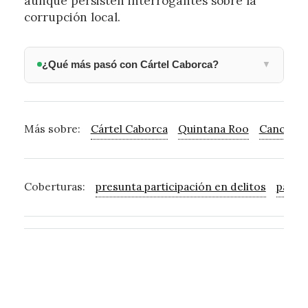
aunque persisten interrogantes sobre la
corrupción local.
¿Qué más pasó con Cártel Caborca?
▼
Más sobre:
Cártel Caborca
Quintana Roo
Cancún
Coberturas:
presunta participación en delitos
partic