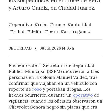
los sospechosos en el cruce de Pera
y Arturo Gamiz, en Ciudad Juarez.
#operativo
#robo
#cruce
#autoridad
#salud
#delito
#pera
#arturogamiz
SEGURIDAD
•
08 Jul, 2026 14:05 h
Elementos de la Secretaria de Seguridad
Publica Municipal (SSPM) detuvieron a tres
personas en la colonia Manuel Valdez, tras
confirmar que viajaban en un vehiculo con
reporte de
robo
y portaban drogas. Los
hechos ocurrieron durante un
operativo
de
vigilancia, cuando los oficiales observaron un
Chevrolet Sonora negro sin placas que era