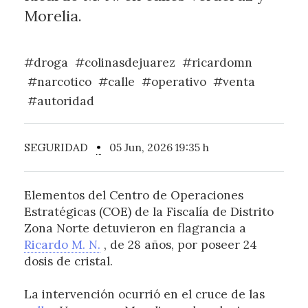
Morelia.
#droga
#colinasdejuarez
#ricardomn
#narcotico
#calle
#operativo
#venta
#autoridad
SEGURIDAD
•
05 Jun, 2026 19:35 h
Elementos del Centro de Operaciones
Estratégicas (COE) de la Fiscalía de Distrito
Zona Norte detuvieron en flagrancia a
Ricardo M. N.
, de 28 años, por poseer 24
dosis de cristal.
La intervención ocurrió en el cruce de las