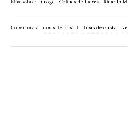
Más sobre:
droga
Colinas de Juárez
Ricardo M. N.
Coberturas:
dosis de cristal
dosis de cristal
venta 