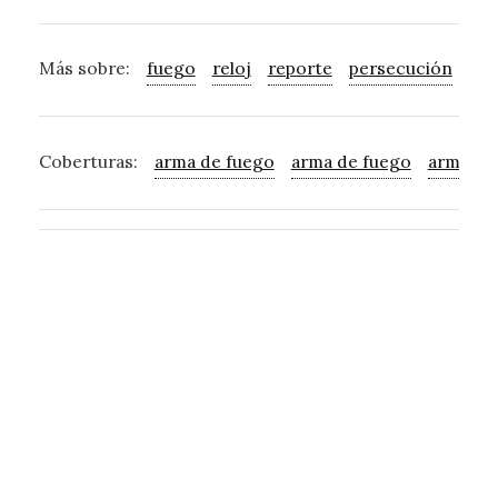
Más sobre:
fuego
reloj
reporte
persecución
mot
Coberturas:
arma de fuego
arma de fuego
arma de