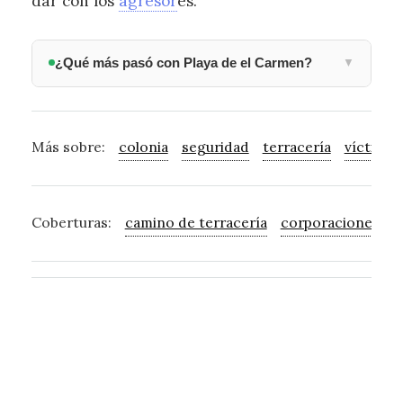
dar con los
agresor
es.
¿Qué más pasó con Playa de el Carmen?
▼
Más sobre:
colonia
seguridad
terracería
víctima
Coberturas:
camino de terracería
corporaciones de