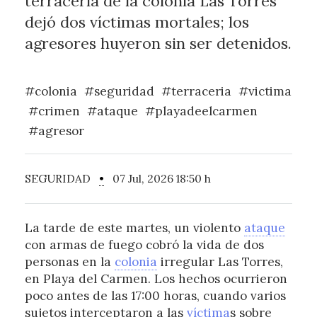
terracería de la colonia Las Torres
dejó dos víctimas mortales; los
agresores huyeron sin ser detenidos.
#colonia
#seguridad
#terraceria
#victima
#crimen
#ataque
#playadeelcarmen
#agresor
SEGURIDAD
•
07 Jul, 2026 18:50 h
La tarde de este martes, un violento
ataque
con armas de fuego cobró la vida de dos
personas en la
colonia
irregular Las Torres,
en Playa del Carmen. Los hechos ocurrieron
poco antes de las 17:00 horas, cuando varios
sujetos interceptaron a las
víctima
s sobre