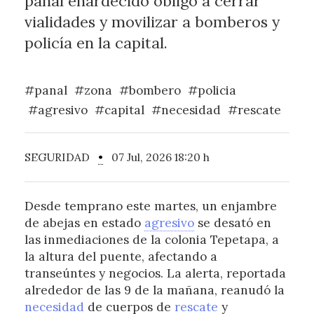
panal enardecido obligó a cerrar
vialidades y movilizar a bomberos y
policía en la capital.
#panal
#zona
#bombero
#policia
#agresivo
#capital
#necesidad
#rescate
SEGURIDAD
•
07 Jul, 2026 18:20 h
Desde temprano este martes, un enjambre
de abejas en estado
agresivo
se desató en
las inmediaciones de la colonia Tepetapa, a
la altura del puente, afectando a
transeúntes y negocios. La alerta, reportada
alrededor de las 9 de la mañana, reanudó la
necesidad
de cuerpos de
rescate
y