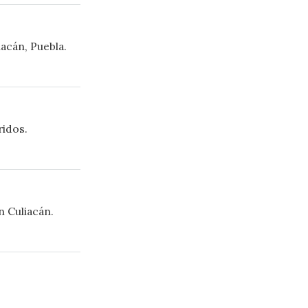
uacán, Puebla.
ridos.
n Culiacán.