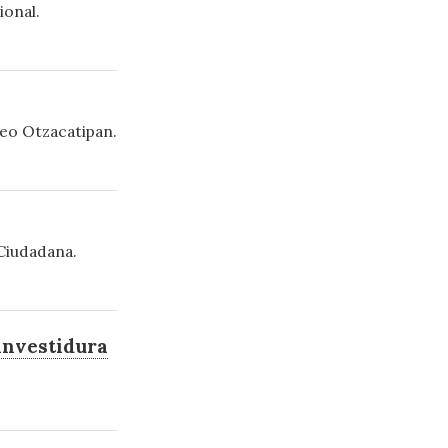
ional.
teo Otzacatipan.
Ciudadana.
investidura