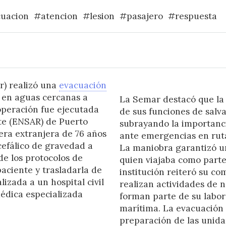
uacion
#atencion
#lesion
#pasajero
#respuesta
r) realizó una
evacuación
o en aguas cercanas a
La Semar destacó que la 
 operación fue ejecutada
de sus funciones de salv
te (ENSAR) de Puerto
subrayando la importan
jera extranjera de 76 años
ante emergencias en ruta
efálico de gravedad a
La maniobra garantizó un
de los protocolos de
quien viajaba como parte 
paciente y trasladarla de
institución reiteró su c
lizada a un hospital civil
realizan actividades de 
dica especializada
forman parte de su labo
marítima. La evacuación 
preparación de las unida