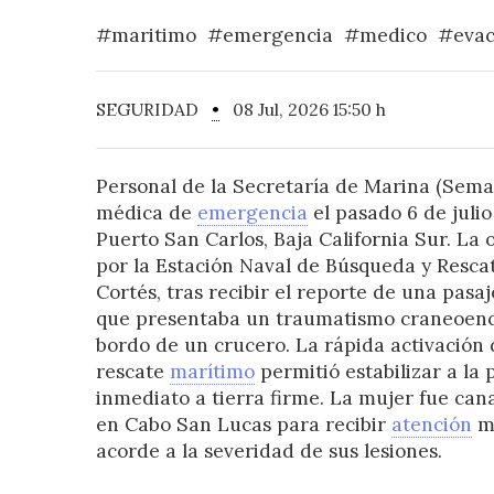
#maritimo
#emergencia
#medico
#evac
SEGURIDAD
•
08 Jul, 2026 15:50 h
Personal de la Secretaría de Marina (Sema
médica de
emergencia
el pasado 6 de juli
Puerto San Carlos, Baja California Sur. La
por la Estación Naval de Búsqueda y Resca
Cortés, tras recibir el reporte de una pasa
que presentaba un traumatismo craneoenc
bordo de un crucero. La rápida activación 
rescate
marítimo
permitió estabilizar a la 
inmediato a tierra firme. La mujer fue cana
en Cabo San Lucas para recibir
atención
mé
acorde a la severidad de sus lesiones.