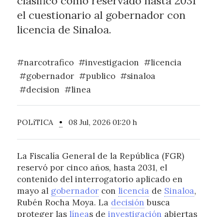
clasificó como reservado hasta 2031
el cuestionario al gobernador con
licencia de Sinaloa.
#narcotrafico
#investigacion
#licencia
#gobernador
#publico
#sinaloa
#decision
#linea
POLíTICA
•
08 Jul, 2026 01:20 h
La Fiscalía General de la República (FGR)
reservó por cinco años, hasta 2031, el
contenido del interrogatorio aplicado en
mayo al
gobernador
con
licencia
de
Sinaloa
,
Rubén Rocha Moya. La
decisión
busca
proteger las
línea
s de
investigación
abiertas