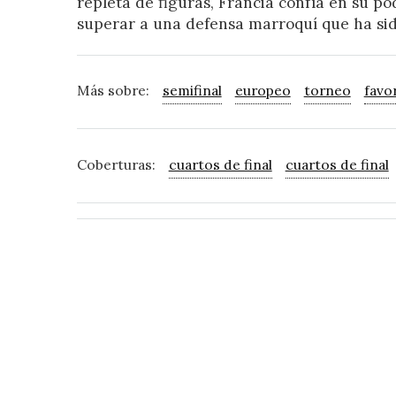
repleta de figuras, Francia confía en su po
superar a una defensa marroquí que ha sid
Más sobre:
semifinal
europeo
torneo
favo
Coberturas:
cuartos de final
cuartos de final