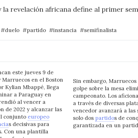
 la revelación africana define al primer semi
#duelo
#partido
#instancia
#semifinalista
ncan este jueves 9 de
y Marruecos en el Boston
Sin embargo, Marruecos q
or Kylian Mbappé, llega
golpe sobre la mesa elim
iminar a Paraguay en
campeonato. Los aficion
rendió al vencer a
a través de diversas plat
n de 2022 y alcanzar las
vencedor avanzará a las 
El conjunto
europeo
solo dos
partido
s de con
ncia
s decisivas para
garantizada en un partid
s. Con una plantilla