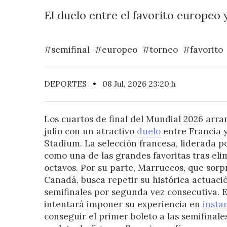
El duelo entre el favorito europeo y
#semifinal
#europeo
#torneo
#favorito
DEPORTES
•
08 Jul, 2026 23:20 h
Los cuartos de final del Mundial 2026 arra
julio con un atractivo
duelo
entre Francia 
Stadium. La selección francesa, liderada p
como una de las grandes favoritas tras el
octavos. Por su parte, Marruecos, que sorp
Canadá, busca repetir su histórica actuació
semifinales por segunda vez consecutiva. 
intentará imponer su experiencia en
insta
conseguir el primer boleto a las semifinale