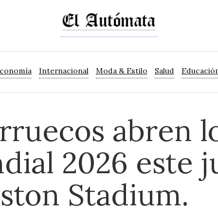
Economía
Internacional
Moda & Estilo
Salud
Educació
rruecos abren l
ndial 2026 este 
oston Stadium.