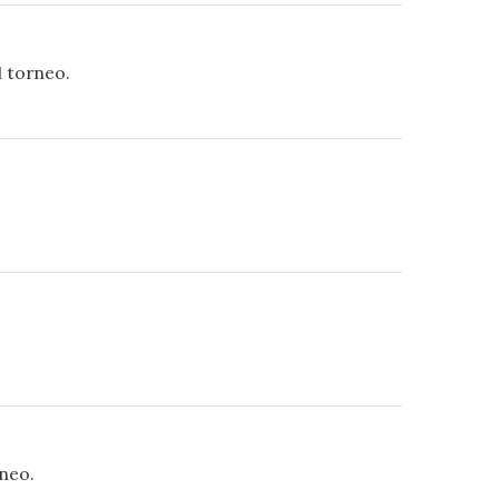
l torneo.
rneo.