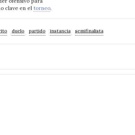
der ofensivo para
o clave en el
torneo
.
rito
duelo
partido
instancia
semifinalista