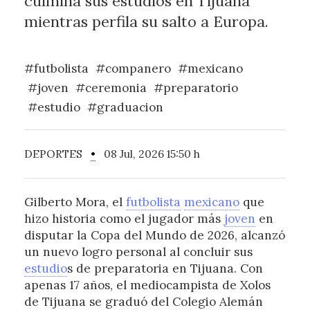
culmina sus estudios en Tijuana
mientras perfila su salto a Europa.
#futbolista
#companero
#mexicano
#joven
#ceremonia
#preparatorio
#estudio
#graduacion
DEPORTES
•
08 Jul, 2026 15:50 h
Gilberto Mora, el
futbolista
mexicano
que
hizo historia como el jugador más
joven
en
disputar la Copa del Mundo de 2026, alcanzó
un nuevo logro personal al concluir sus
estudio
s de preparatoria en Tijuana. Con
apenas 17 años, el mediocampista de Xolos
de Tijuana se graduó del Colegio Alemán