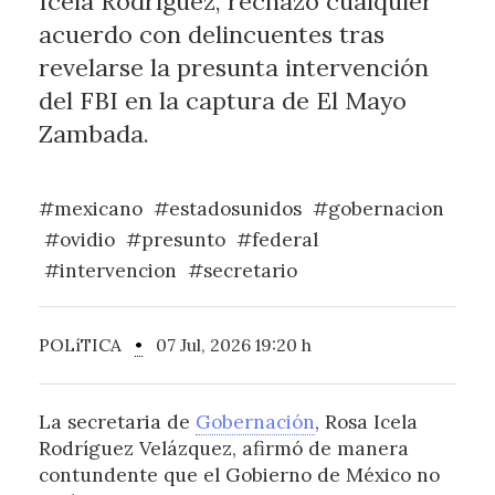
Icela Rodríguez, rechazó cualquier
acuerdo con delincuentes tras
revelarse la presunta intervención
del FBI en la captura de El Mayo
Zambada.
#mexicano
#estadosunidos
#gobernacion
#ovidio
#presunto
#federal
#intervencion
#secretario
POLíTICA
•
07 Jul, 2026 19:20 h
La secretaria de
Gobernación
, Rosa Icela
Rodríguez Velázquez, afirmó de manera
contundente que el Gobierno de México no