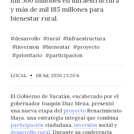
mil 500 millones en infraestructura
y más de mil 185 millones para
bienestar rural.
#desarrollo
#rural
#infraestructura
#inversion
#bienestar
#proyecto
#prioritario
#participacion
LOCAL
•
08 Jul, 2026 23:20 h
El Gobierno de Yucatán, encabezado por el
gobernador Joaquín Díaz Mena, presentó
una nueva etapa del
proyecto
Renacimiento
Maya, una estrategia integral que combina
participación
ciudadana,
inversión
social y
desarrollo
rural
. Durante su conferencia