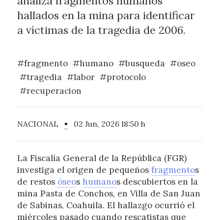
analiza fragmentos humanos
hallados en la mina para identificar
a víctimas de la tragedia de 2006.
#fragmento
#humano
#busqueda
#oseo
#tragedia
#labor
#protocolo
#recuperacion
NACIONAL
•
02 Jun, 2026 18:50 h
La Fiscalía General de la República (FGR)
investiga el origen de pequeños
fragmento
s
de restos
óseo
s
humano
s descubiertos en la
mina Pasta de Conchos, en Villa de San Juan
de Sabinas, Coahuila. El hallazgo ocurrió el
miércoles pasado cuando rescatistas que