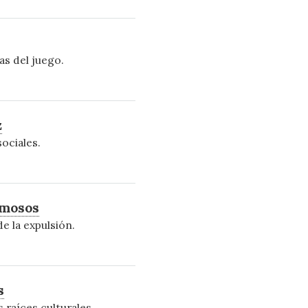
as del juego.
z
ociales.
amosos
 la expulsión.
s
raíces culturales.