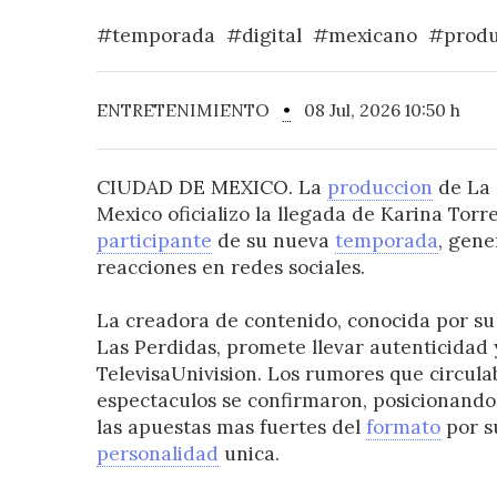
#temporada
#digital
#mexicano
#produ
ENTRETENIMIENTO
•
08 Jul, 2026 10:50 h
CIUDAD DE MEXICO. La
produccion
de La 
Mexico oficializo la llegada de Karina Tor
participante
de su nueva
temporada
, gene
reacciones en redes sociales.
La creadora de contenido, conocida por su
Las Perdidas, promete llevar autenticidad 
TelevisaUnivision. Los rumores que circula
espectaculos se confirmaron, posicionand
las apuestas mas fuertes del
formato
por s
personalidad
unica.