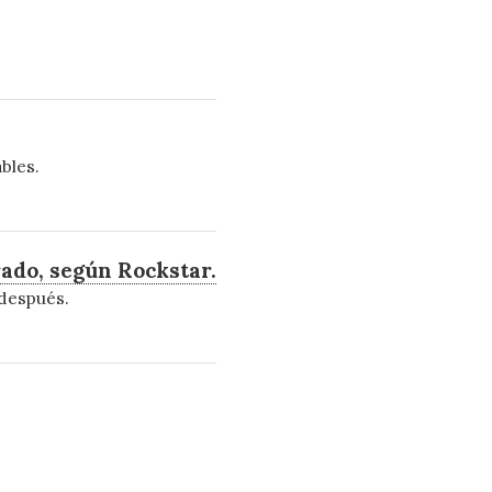
bles.
rado, según Rockstar.
 después.