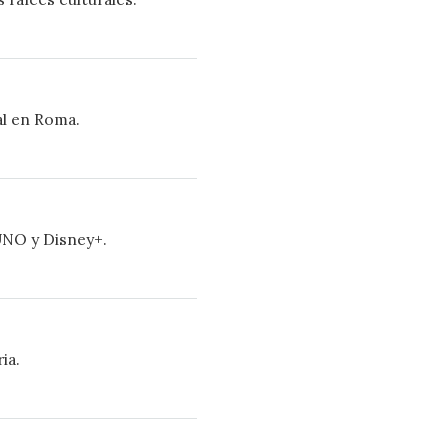
al en Roma.
 UNO y Disney+.
ia.