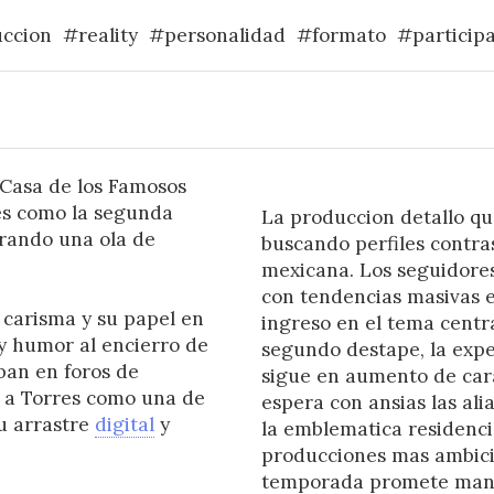
ccion
#reality
#personalidad
#formato
#particip
Casa de los Famosos
res como la segunda
La produccion detallo qu
rando una ola de
buscando perfiles contra
mexicana. Los seguidores
con tendencias masivas e
 carisma y su papel en
ingreso en el tema centra
y humor al encierro de
segundo destape, la expe
ban en foros de
sigue en aumento de cara 
o a Torres como una de
espera con ansias las al
u arrastre
digital
y
la emblematica residencia
producciones mas ambicio
temporada promete mante