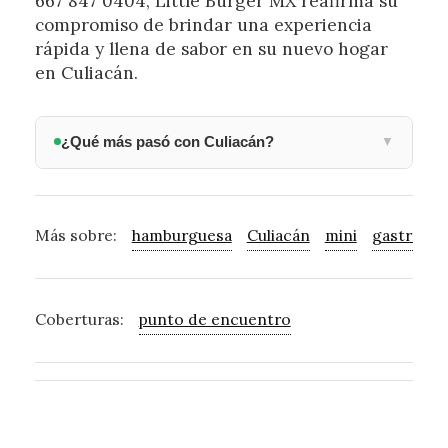
667 847 0404, Little Burger MX reafirma su
compromiso de brindar una experiencia
rápida y llena de sabor en su nuevo hogar
en Culiacán.
¿Qué más pasó con Culiacán?
▼
Más sobre:
hamburguesa
Culiacán
mini
gastronó
Coberturas:
punto de encuentro