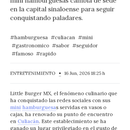
mini hamburguesas cambia de sede
en la capital sinaloense para seguir
conquistando paladares.
#hamburguesa
#culiacan
#mini
#gastronomico
#sabor
#seguidor
#famoso
#rapido
ENTRETENIMIENTO
•
16 Jun, 2026 18:25 h
Little Burger MX, el fenómeno culinario que
ha conquistado las redes sociales con sus
mini
hamburguesa
s servidas en vasos o
cajas, ha renovado su punto de encuentro
en
Culiacán
. Este establecimiento se ha
ganado un lugar privilegiado en el gusto de