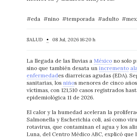
#eda
#nino
#temporada
#adulto
#mex
SALUD
•
08 Jul, 2026 16:20 h
La llegada de las lluvias a
México
no solo p
sino que también desata un
incremento
al
enfermedad
es diarreicas agudas (EDA). S
sanitarias, los
niño
s menores de cinco años 
víctimas, con 121,510 casos registrados has
epidemiológica 11 de 2026.
El calor y la humedad aceleran la prolifer
Salmonella y Escherichia coli, así como vir
rotavirus, que contaminan el agua y los al
Luna, del Centro Médico ABC, explicó que 