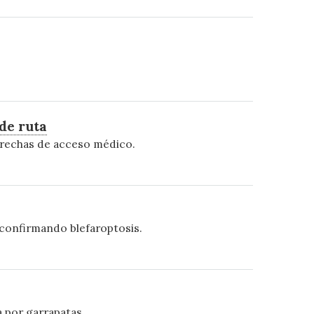
de ruta
 brechas de acceso médico.
 y confirmando blefaroptosis.
a por garrapatas.