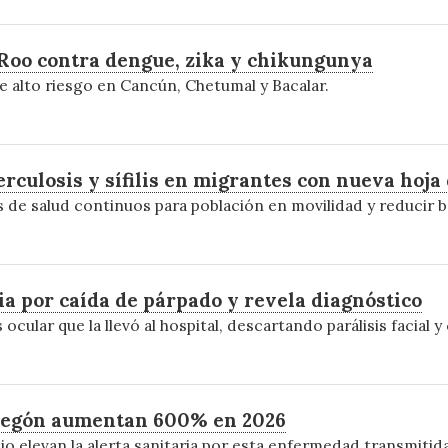
Roo contra dengue, zika y chikungunya
e alto riesgo en Cancún, Chetumal y Bacalar.
rculosis y sífilis en migrantes con nueva hoja 
os de salud continuos para población en movilidad y reducir
ia por caída de párpado y revela diagnóstico
 ocular que la llevó al hospital, descartando parálisis facial
bregón aumentan 600% en 2026
io elevan la alerta sanitaria por esta enfermedad transmitid