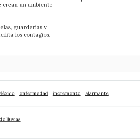
e crean un ambiente
las, guarderías y
ilita los contagios.
México
enfermedad
incremento
alarmante
e lluvias