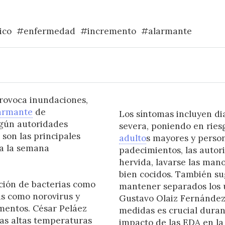
ico
#enfermedad
#incremento
#alarmante
rovoca inundaciones,
armante
de
Los síntomas incluyen dia
egún autoridades
severa, poniendo en ries
son las principales
adulto
s mayores y perso
ta la semana
padecimientos, las auto
hervida, lavarse las man
bien cocidos. También su
ación de bacterias como
mantener separados los u
us como norovirus y
Gustavo Olaiz Fernández
imentos. César Peláez
medidas es crucial duran
las altas temperaturas
impacto de las EDA en la 