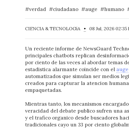
#verdad
#ciudadano
#auge
#humano
CIENCIA & TECNOLOGíA
•
08 Jul, 2026 02:35 
Un reciente informe de NewsGuard Technol
principales chatbots replican desinformaci
por ciento de las veces al abordar temas de
estadistica alarmante coincide con el
auge
automatizados que simulan ser medios legi
creados para capturar la atencion human
empaquetadas.
Mientras tanto, los mecanismos encargados 
veracidad del debate publico sufren una asf
y el trafico organico desde buscadores hac
tradicionales cayo un 33 por ciento global