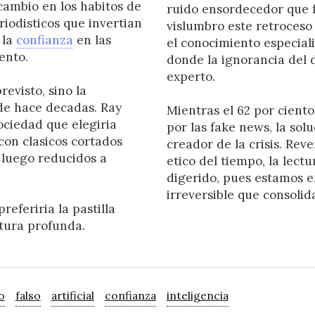
 cambio en los habitos de
ruido ensordecedor que 
odisticos que invertian
vislumbro este retroceso 
 la
confianza
en las
el conocimiento especial
ento.
donde la ignorancia del 
experto.
evisto, sino la
 de hace decadas. Ray
Mientras el 62 por cient
ociedad que elegiria
por las fake news, la so
on clasicos cortados
creador de la crisis. Reve
 luego reducidos a
etico del tiempo, la lectu
digerido, pues estamos e
irreversible que consolid
referiria la pastilla
ctura profunda.
o
falso
artificial
confianza
inteligencia