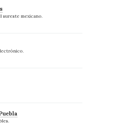
s
el sureste mexicano.
lectrónico.
Puebla
bles.