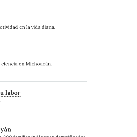
vidad en la vida diaria.
la ciencia en Michoacán.
u labor
.
ayán
n 200 familias indígenas damnificadas.