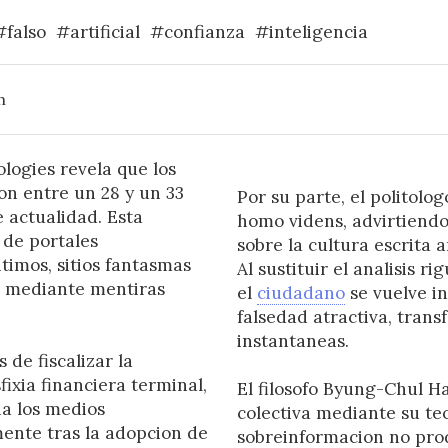
#falso
#artificial
#confianza
#inteligencia
h
ogies revela que los
on entre un 28 y un 33
Por su parte, el politolo
 actualidad. Esta
homo videns, advirtiendo
de portales
sobre la cultura escrita 
timos, sitios fantasmas
Al sustituir el analisis r
a mediante mentiras
el
ciudadano
se vuelve i
falsedad atractiva, tran
instantaneas.
de fiscalizar la
ixia financiera terminal,
El filosofo Byung-Chul H
ia los medios
colectiva mediante su te
mente tras la adopcion de
sobreinformacion no prod