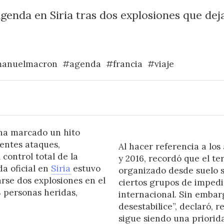
genda en Siria tras dos explosiones que dej
anuelmacron
#agenda
#francia
#viaje
 ha marcado un hito
ientes ataques,
Al hacer referencia a lo
control total de la
y 2016, recordó que el te
da oficial en
Siria
estuvo
organizado desde suelo s
rse dos explosiones en el
ciertos grupos de impedi
 personas heridas,
internacional. Sin embar
desestabilice”, declaró, 
sigue siendo una priorida