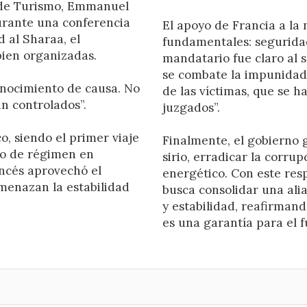
o de Turismo, Emmanuel
urante una conferencia
El apoyo de Francia a la 
 al Sharaa, el
fundamentales: seguridad
bien organizadas.
mandatario fue claro al se
se combate la impunidad:
nocimiento de causa. No
de las víctimas, que se h
n controlados”.
juzgados”.
o, siendo el primer viaje
Finalmente, el gobierno g
io de régimen en
sirio, erradicar la corru
ancés aprovechó el
energético. Con este re
menazan la estabilidad
busca consolidar una ali
y estabilidad, reafirmand
es una garantía para el f