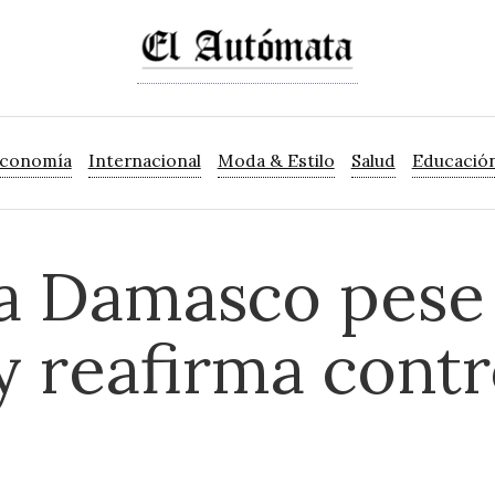
Economía
Internacional
Moda & Estilo
Salud
Educació
ta Damasco pese
y reafirma contr