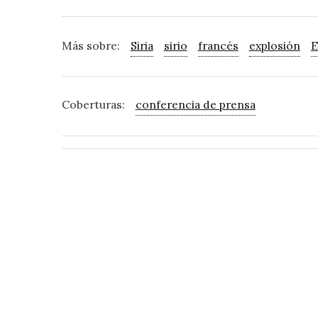
Más sobre:
Siria
sirio
francés
explosión
E
Coberturas:
conferencia de prensa