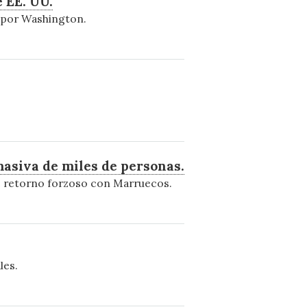
 EE. UU.
s por Washington.
 masiva de miles de personas.
de retorno forzoso con Marruecos.
les.