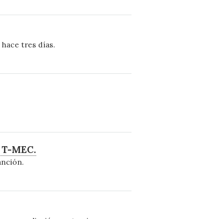
hace tres días.
l T-MEC.
anción.