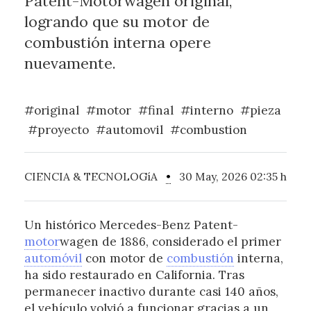
Patent-Motorwagen original,
logrando que su motor de
combustión interna opere
nuevamente.
#original
#motor
#final
#interno
#pieza
#proyecto
#automovil
#combustion
CIENCIA & TECNOLOGíA
•
30 May, 2026 02:35 h
Un histórico Mercedes-Benz Patent-
motor
wagen de 1886, considerado el primer
automóvil
con motor de
combustión
interna,
ha sido restaurado en California. Tras
permanecer inactivo durante casi 140 años,
el vehículo volvió a funcionar gracias a un