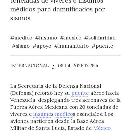
toneladas de víveres e insumos
médicos para damnificados por
sismos.
#medico
#insumo
#mexico
#solidaridad
#sismo
#apoyo
#humanitario
#puente
INTERNACIONAL
•
08 Jul, 2026 17:25 h
La Secretaría de la Defensa Nacional
(Defensa) reforzó hoy su
puente
aéreo hacia
Venezuela, desplegando tres aeronaves de la
Fuerza Aérea Mexicana con 20 toneladas de
víveres e
insumo
s
médico
s esenciales. Los
aviones partieron desde la Base Aérea
Militar de Santa Lucía, Estado de
México
,