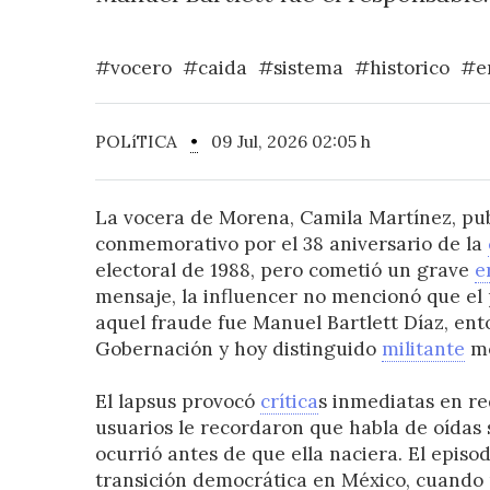
#vocero
#caida
#sistema
#historico
#e
POLíTICA
•
09 Jul, 2026 02:05 h
La vocera de Morena, Camila Martínez, pub
conmemorativo por el 38 aniversario de la
electoral de 1988, pero cometió un grave
e
mensaje, la influencer no mencionó que el
aquel fraude fue Manuel Bartlett Díaz, ent
Gobernación y hoy distinguido
militante
mo
El lapsus provocó
crítica
s inmediatas en re
usuarios le recordaron que habla de oídas
ocurrió antes de que ella naciera. El episo
transición democrática en México, cuando 