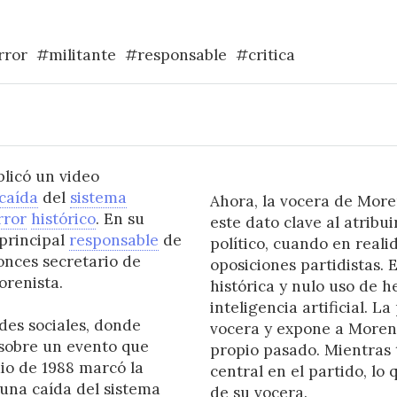
rror
#militante
#responsable
#critica
licó un video
caída
del
sistema
Ahora, la vocera de More
rror
histórico
. En su
este dato clave al atribu
 principal
responsable
de
político, cuando en reali
onces secretario de
oposiciones partidistas. 
renista.
histórica y nulo uso de 
inteligencia artificial. L
des sociales, donde
vocera y expone a Morena
 sobre un evento que
propio pasado. Mientras 
dio de 1988 marcó la
central en el partido, lo
una caída del sistema
de su vocera.