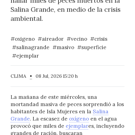
hallar miles de peces muertos en la
Salina Grande, en medio de la crisis
ambiental.
#oxigeno
#aireador
#vecino
#crisis
#salinagrande
#masivo
#superficie
#ejemplar
CLIMA
•
08 Jul, 2026 15:20 h
La mañana de este miércoles, una
mortandad masiva de peces sorprendió a los
habitantes de Isla Mujeres en la
Salina
Grande
. La escasez de
oxígeno
en el agua
provocó que miles de
ejemplar
es, incluyendo
grandes de ración, buscaran