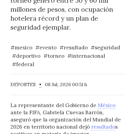
torneo generó entre 50 y 60 mil
millones de pesos, con ocupación
hotelera récord y un plan de
seguridad ejemplar.
#mexico
#evento
#resultado
#seguridad
#deportivo
#torneo
#internacional
#federal
DEPORTES
•
08 Jul, 2026 00:51 h
La representante del Gobierno de
México
ante la FIFA, Gabriela Cuevas Barrón,
aseguró que la organización del Mundial de
2026 en territorio nacional dejó
resultado
s