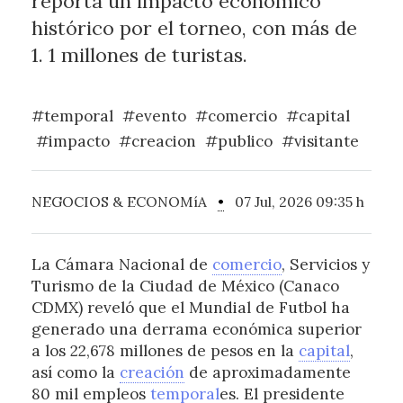
reporta un impacto económico
histórico por el torneo, con más de
1. 1 millones de turistas.
#temporal
#evento
#comercio
#capital
#impacto
#creacion
#publico
#visitante
NEGOCIOS & ECONOMíA
•
07 Jul, 2026 09:35 h
La Cámara Nacional de
comercio
, Servicios y
Turismo de la Ciudad de México (Canaco
CDMX) reveló que el Mundial de Futbol ha
generado una derrama económica superior
a los 22,678 millones de pesos en la
capital
,
así como la
creación
de aproximadamente
80 mil empleos
temporal
es. El presidente