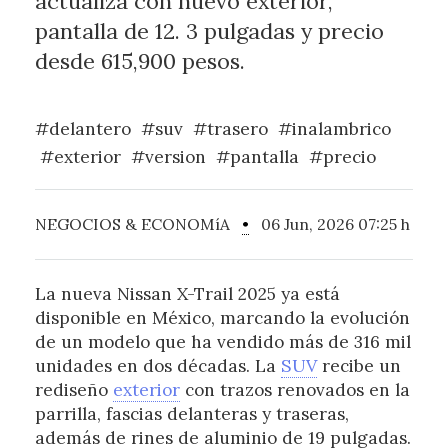
actualiza con nuevo exterior,
pantalla de 12. 3 pulgadas y precio
desde 615,900 pesos.
#delantero
#suv
#trasero
#inalambrico
#exterior
#version
#pantalla
#precio
NEGOCIOS & ECONOMíA
•
06 Jun, 2026 07:25 h
La nueva Nissan X-Trail 2025 ya está
disponible en México, marcando la evolución
de un modelo que ha vendido más de 316 mil
unidades en dos décadas. La
SUV
recibe un
rediseño
exterior
con trazos renovados en la
parrilla, fascias delanteras y traseras,
además de rines de aluminio de 19 pulgadas.