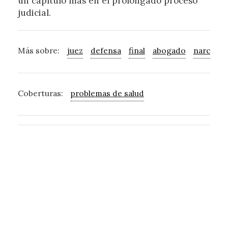
un capítulo más en el prolongado proceso
judicial.
Más sobre:
juez
defensa
final
abogado
narcotrá
Coberturas:
problemas de salud