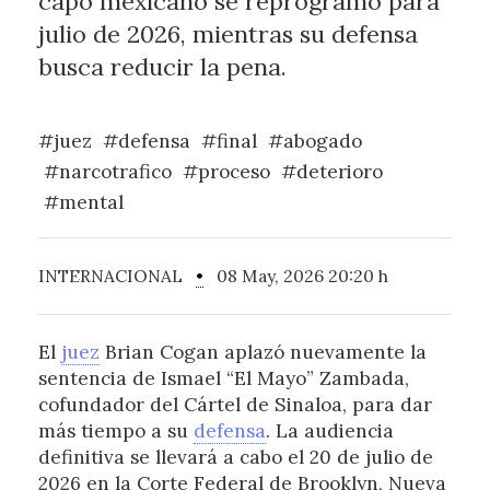
capo mexicano se reprogramó para
julio de 2026, mientras su defensa
busca reducir la pena.
#juez
#defensa
#final
#abogado
#narcotrafico
#proceso
#deterioro
#mental
INTERNACIONAL
•
08 May, 2026 20:20 h
El
juez
Brian Cogan aplazó nuevamente la
sentencia de Ismael “El Mayo” Zambada,
cofundador del Cártel de Sinaloa, para dar
más tiempo a su
defensa
. La audiencia
definitiva se llevará a cabo el 20 de julio de
2026 en la Corte Federal de Brooklyn, Nueva