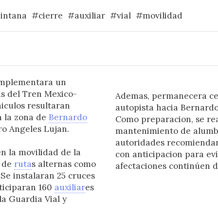
intana
#cierre
#auxiliar
#vial
#movilidad
implementara un
ras del Tren Mexico-
Ademas, permanecera cer
iculos resultaran
autopista hacia Bernardo
n la zona de
Bernardo
Como preparacion, se rea
ro Angeles Lujan.
mantenimiento de alumbra
autoridades recomiendan 
n la movilidad de la
con anticipacion para ev
n de
ruta
s alternas como
afectaciones continúen du
 Se instalaran 25 cruces
ticiparan 160
auxiliar
es
la Guardia Vial y