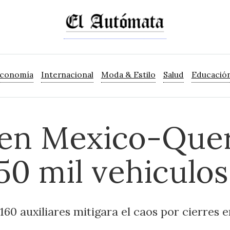
Economía
Internacional
Moda & Estilo
Salud
Educació
ren Mexico-Que
50 mil vehiculos
 160 auxiliares mitigara el caos por cierres