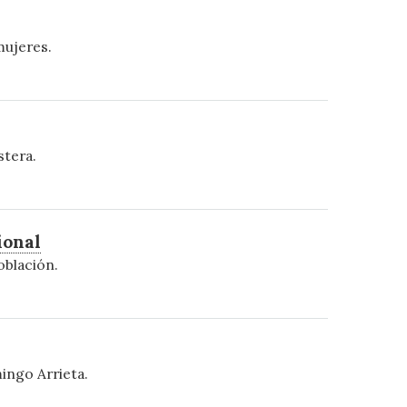
mujeres.
stera.
ional
oblación.
ingo Arrieta.