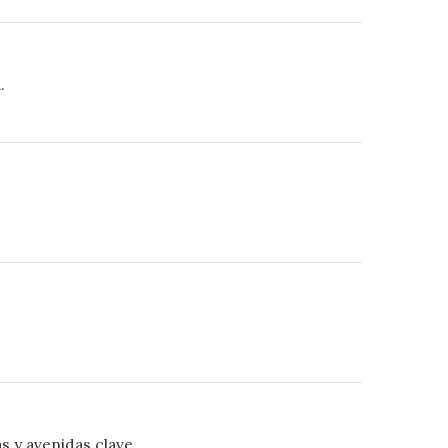
.
s y avenidas clave.