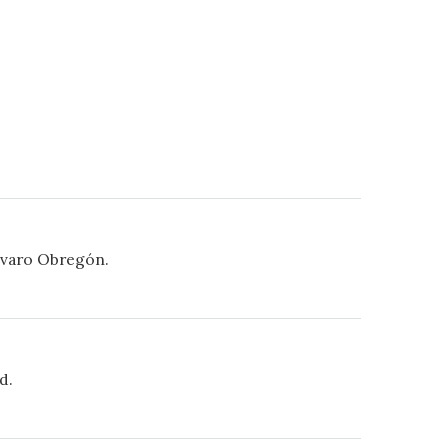
Álvaro Obregón.
d.