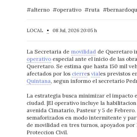
#alterno
#operativo
#ruta
#bernardoqu
LOCAL
•
08 Jul, 2026 20:05 h
La Secretaria de
movilidad
de Queretaro 
operativo
especial ante el inicio de las ob
Queretaro. Se estima que hasta 150 mil veh
afectados por los
cierre
s
vial
es previstos e
Quintana
, segun informo el secretario Ped
La estrategia busca minimizar el impacto e
ciudad. |El operativo incluye la habilitacio
avenida Cimatario, Pasteur y 5 de Febrero.
semaforizados en modo intermitente y par
de movilidad en tres turnos, apoyados por 
Proteccion Civil.