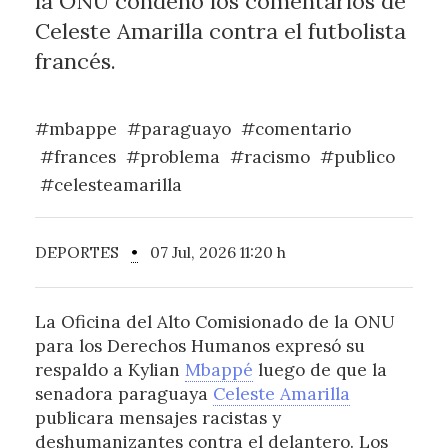
la ONU condenó los comentarios de
Celeste Amarilla contra el futbolista
francés.
#mbappe
#paraguayo
#comentario
#frances
#problema
#racismo
#publico
#celesteamarilla
DEPORTES
•
07 Jul, 2026 11:20 h
La Oficina del Alto Comisionado de la ONU
para los Derechos Humanos expresó su
respaldo a Kylian
Mbappé
luego de que la
senadora paraguaya
Celeste Amarilla
publicara mensajes racistas y
deshumanizantes contra el delantero. Los