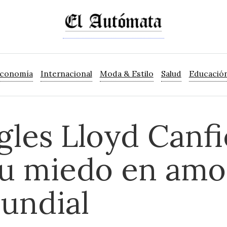
Economía
Internacional
Moda & Estilo
Salud
Educació
gles Lloyd Canfi
su miedo en amo
undial