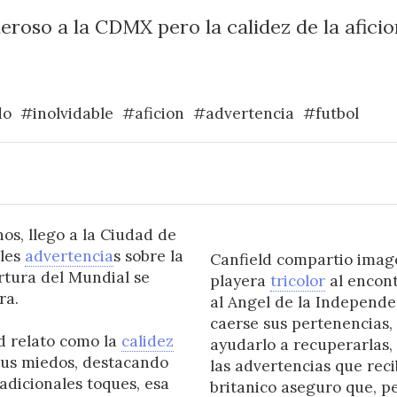
meroso a la CDMX pero la calidez de la afici
do
#inolvidable
#aficion
#advertencia
#futbol
nos, llego a la Ciudad de
ples
advertencia
s sobre la
Canfield compartio imag
rtura del Mundial se
playera
tricolor
al encont
ra.
al Angel de la Independe
caerse sus pertenencias,
ld relato como la
calidez
ayudarlo a recuperarlas,
 sus miedos, destacando
las advertencias que reci
adicionales toques, esa
britanico aseguro que, pe