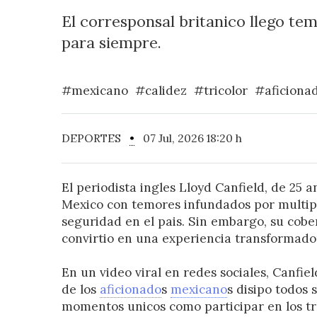
El corresponsal britanico llego te
para siempre.
#mexicano
#calidez
#tricolor
#aficiona
DEPORTES
•
07 Jul, 2026 18:20 h
El periodista ingles Lloyd Canfield, de 25 a
Mexico con temores infundados por multi
seguridad en el pais. Sin embargo, su cobe
convirtio en una experiencia transformado
En un video viral en redes sociales, Canfie
de los
aficionado
s
mexicano
s disipo todos
momentos unicos como participar en los tr