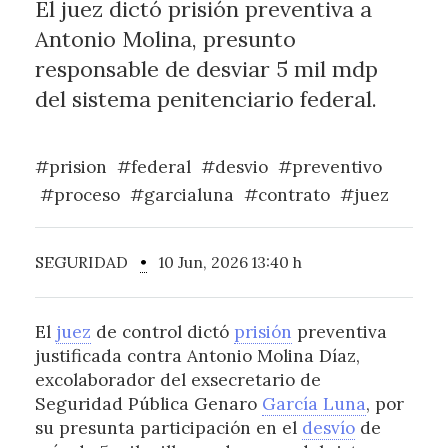
El juez dictó prisión preventiva a
Antonio Molina, presunto
responsable de desviar 5 mil mdp
del sistema penitenciario federal.
#prision
#federal
#desvio
#preventivo
#proceso
#garcialuna
#contrato
#juez
SEGURIDAD
•
10 Jun, 2026 13:40 h
El
juez
de control dictó
prisión
preventiva
justificada contra Antonio Molina Díaz,
excolaborador del exsecretario de
Seguridad Pública Genaro
García Luna
, por
su presunta participación en el
desvío
de