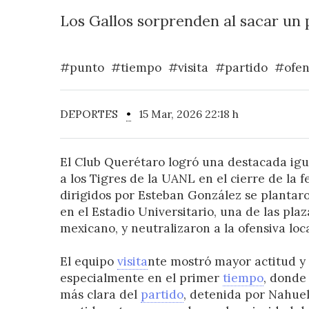
Los Gallos sorprenden al sacar un p
#punto
#tiempo
#visita
#partido
#ofen
DEPORTES
•
15 Mar, 2026 22:18 h
El Club Querétaro logró una destacada igu
a los Tigres de la UANL en el cierre de la f
dirigidos por Esteban González se planta
en el Estadio Universitario, una de las plaza
mexicano, y neutralizaron a la ofensiva loca
El equipo
visita
nte mostró mayor actitud y
especialmente en el primer
tiempo
, donde 
más clara del
partido
, detenida por Nahue