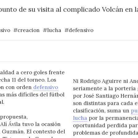
unto de su visita al complicado Volcán en la
sivo
#creacion
#lucha
#defensivo
aldad a cero goles frente
echa 11 del torneo. Los
Ni Rodrigo Aguirre ni A
ron con orden
defensivo
seriamente a la portería
s más difíciles del fútbol
por José Santiago Hernán
l.
son distintas para cada 
clasificación, suma un
pu
 propuesta,
lucha
por la permanencia
Alí Ávila tuvo la ocasión
oportunidad perdida para
l Guzmán. El contexto del
problemas de profundidad