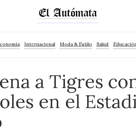
Economía
Internacional
Moda & Estilo
Salud
Educació
ena a Tigres con
oles en el Estad
o