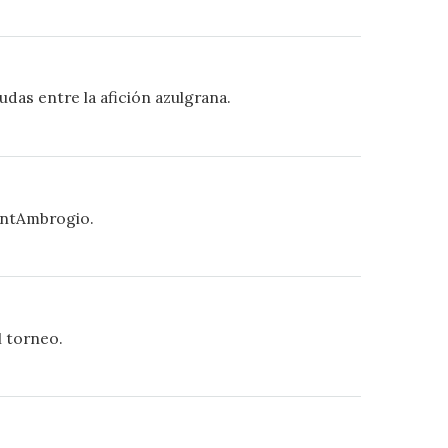
das entre la afición azulgrana.
SantAmbrogio.
l torneo.