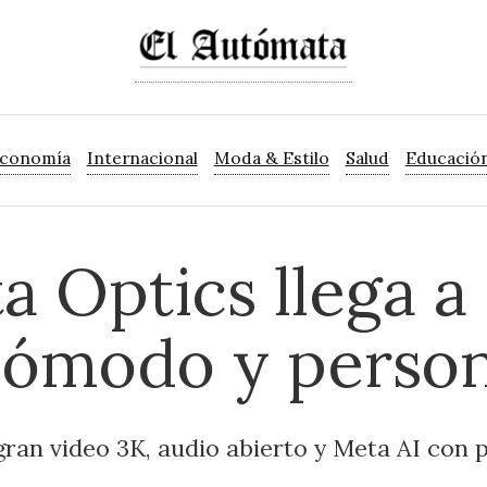
Economía
Internacional
Moda & Estilo
Salud
Educació
 Optics llega a
cómodo y person
gran video 3K, audio abierto y Meta AI con 