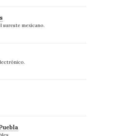
s
el sureste mexicano.
lectrónico.
Puebla
bles.