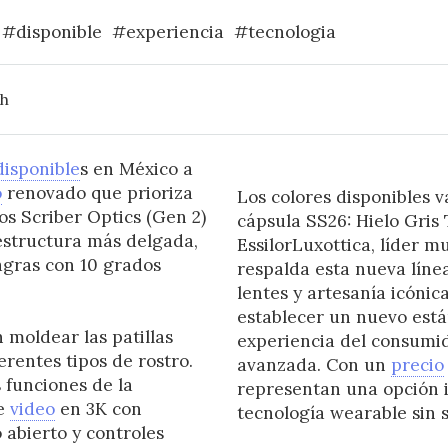
#disponible
#experiencia
#tecnologia
 h
disponible
s en México a
o
renovado que prioriza
Los colores disponibles 
s Scriber Optics (Gen 2)
cápsula SS26: Hielo Gris
estructura más delgada,
EssilorLuxottica, líder m
agras con 10 grados
respalda esta nueva líne
lentes y artesanía icóni
establecer un nuevo están
 moldear las patillas
experiencia del consumid
rentes tipos de rostro.
avanzada. Con un
precio
s funciones de la
representan una opción 
de
video
en 3K con
tecnología wearable sin s
 abierto y controles