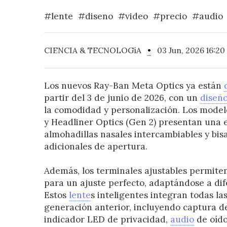
#lente
#diseno
#video
#precio
#audio
CIENCIA & TECNOLOGíA
•
03 Jun, 2026 16:20
Los nuevos Ray-Ban Meta Optics ya están
partir del 3 de junio de 2026, con un
diseñ
la comodidad y personalización. Los modelo
y Headliner Optics (Gen 2) presentan una 
almohadillas nasales intercambiables y bis
adicionales de apertura.
Además, los terminales ajustables permiten
para un ajuste perfecto, adaptándose a dife
Estos
lente
s inteligentes integran todas la
generación anterior, incluyendo captura 
indicador LED de privacidad,
audio
de oído