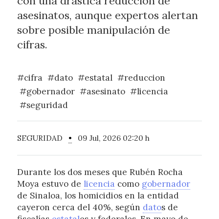
con una drástica reducción de
asesinatos, aunque expertos alertan
sobre posible manipulación de
cifras.
#cifra
#dato
#estatal
#reduccion
#gobernador
#asesinato
#licencia
#seguridad
SEGURIDAD
•
09 Jul, 2026 02:20 h
Durante los dos meses que Rubén Rocha
Moya estuvo de
licencia
como
gobernador
de Sinaloa, los homicidios en la entidad
cayeron cerca del 40%, según
dato
s de